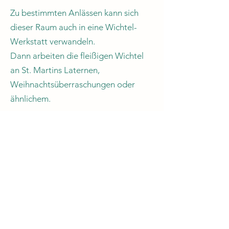
Zu bestimmten Anlässen kann sich
dieser Raum auch in eine Wichtel-
Werkstatt verwandeln.
Dann arbeiten die fleißigen Wichtel
an St. Martins Laternen,
Weihnachtsüberraschungen oder
ähnlichem.
Schulkindzimmer
Werkstatt
Evang. Luth. Kita Christuskirche,
Dinglerstrasse 11, 63739
Aschaffenburg
Tel:
06021 21390
/ Email: