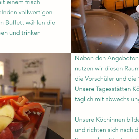
it einem frisch
elnden vollwertigen
m Buffett wählen die
sen und trinken
Neben den Angeboten 
nutzen wir diesen Rau
die Vorschüler und die
Unsere Tagesstätten Kö
täglich mit abwechslu
Unsere Köchinnen bilde
und richten sich nach