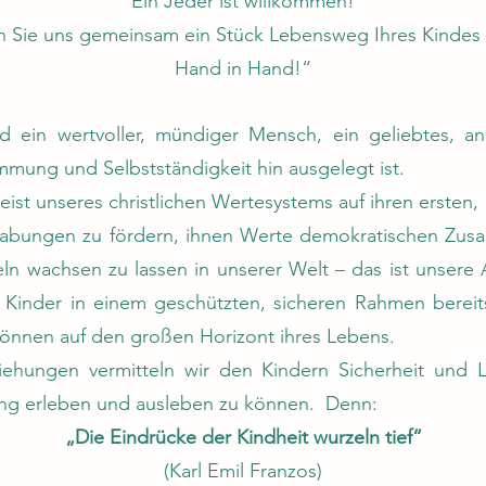
Ein Jeder ist willkommen!
n Sie uns gemeinsam ein Stück Lebensweg Ihres Kindes
Hand in Hand!“
nd ein wertvoller, mündiger Mensch, ein geliebtes,
immung und Selbstständigkeit hin ausgelegt ist.
Geist unseres christlichen Wertesystems auf ihren erst
Begabungen zu fördern, ihnen Werte demokratischen Zu
eln wachsen zu lassen in unserer Welt – das ist unsere
e Kinder in einem geschützten, sicheren Rahmen bereits
können auf den großen Horizont ihres Lebens.
ziehungen vermitteln wir den Kindern Sicherheit und L
ng erleben und ausleben zu können. Denn:
„Die Eindrücke der Kindheit wurzeln tief“
(Karl Emil Franzos)